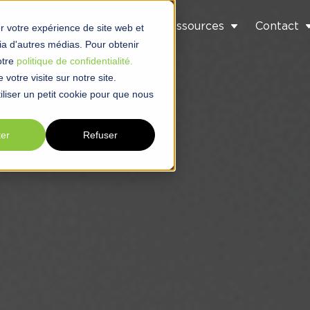
s
Qui Sommes-Nous ?
Ressources
Contact
r votre expérience de site web et
 via d'autres médias. Pour obtenir
otre
politique de confidentialité.
votre visite sur notre site.
liser un petit cookie pour que nous
ter
Refuser