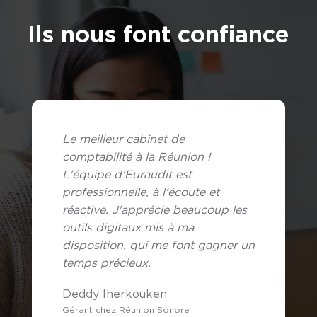
Ils nous font confiance
Le meilleur cabinet de
comptabilité à la Réunion !
L'équipe d'Euraudit est
professionnelle, à l'écoute et
réactive. J'apprécie beaucoup les
outils digitaux mis à ma
disposition, qui me font gagner un
temps précieux.
Deddy Iherkouken
Gérant chez Réunion Sonore