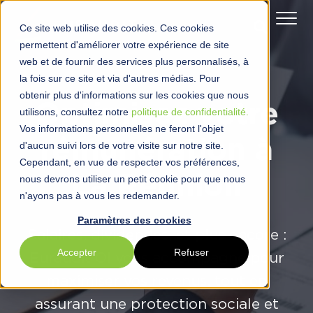
Ce site web utilise des cookies. Ces cookies
permettent d'améliorer votre expérience de site
web et de fournir des services plus personnalisés, à
la fois sur ce site et via d'autres médias. Pour
obtenir plus d'informations sur les cookies que nous
Optimisez votre
utilisons, consultez notre
politique de confidentialité.
Vos informations personnelles ne feront l'objet
rémunération à
d'aucun suivi lors de votre visite sur notre site.
Cependant, en vue de respecter vos préférences,
La Réunion
nous devrons utiliser un petit cookie pour que nous
n'ayons pas à vous les redemander.
Paramètres des cookies
Salaires, dividendes, et plus encore :
Accepter
Refuser
Euraudit OI vous accompagne pour
maximiser vos revenus, tout en
assurant une protection sociale et