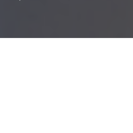
Rupture brutale des relations commerciales : de
quoi parle-t-on ?
Rupture brutale des relations commerciales :
vérifier que l'on est dans son bon droit
Négocier à l'amiable, pour trouver une solution
satisfaisante pour les deux parties
Saisir le Médiateur des entreprises