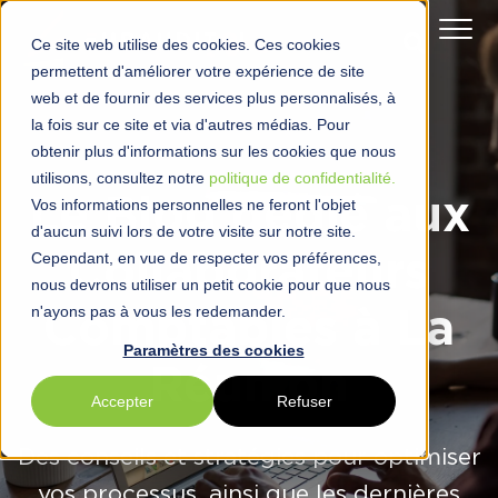
Ce site web utilise des cookies. Ces cookies
permettent d'améliorer votre expérience de site
web et de fournir des services plus personnalisés, à
la fois sur ce site et via d'autres médias. Pour
obtenir plus d'informations sur les cookies que nous
utilisons, consultez notre
politique de confidentialité.
Le Blog dédié aux
Vos informations personnelles ne feront l'objet
d'aucun suivi lors de votre visite sur notre site.
Cependant, en vue de respecter vos préférences,
Collaborateurs
nous devrons utiliser un petit cookie pour que nous
n'ayons pas à vous les redemander.
Comptables à La
Paramètres des cookies
Réunion
Accepter
Refuser
Des conseils et stratégies pour optimiser
vos processus, ainsi que les dernières