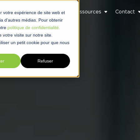
s
Qui Sommes-Nous ?
Ressources
Contact
r votre expérience de site web et
 via d'autres médias. Pour obtenir
otre
politique de confidentialité.
votre visite sur notre site.
liser un petit cookie pour que nous
ter
Refuser