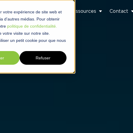
s
Qui Sommes-Nous ?
Ressources
Contact
r votre expérience de site web et
 via d'autres médias. Pour obtenir
otre
politique de confidentialité.
votre visite sur notre site.
liser un petit cookie pour que nous
ter
Refuser