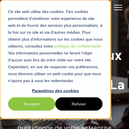
Ce site web utilise des cookies. Ces cookies
permettent d'améliorer votre expérience de site
web et de fournir des services plus personnalisés, à
la fois sur ce site et via d'autres médias. Pour
obtenir plus d'informations sur les cookies que nous
utilisons, consultez notre
politique de confidentialité.
Le Blog dédié aux
Vos informations personnelles ne feront l'objet
d'aucun suivi lors de votre visite sur notre site.
Cependant, en vue de respecter vos préférences,
Dirigeants et
nous devrons utiliser un petit cookie pour que nous
n'ayons pas à vous les redemander.
Entrepreneurs à La
Paramètres des cookies
Réunion
Accepter
Refuser
Conseils pour faciliter la gestion
quotidienne de votre entreprise