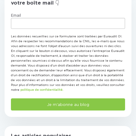
votre boîte mail 👇
Email
Les données recueillies sur ce formulaire sont traitées par Euraudit OI.
Afin de respecter les recommandations de la CNIL, les e-mails que nous
vous adressons ne font l'objet d'aucun suivi des ouvertures ni des clics.
En cliquant sur le bouton ci-dessous, vous autorisez l’entreprise Euraudit
OI, responsable de traitement, à stocker et traiter les données
personnelles soumises ci-dessus afin qu’elle vous fournisse le contenu
demandé. Vous disposez d'un droit d'accéder aux données vous
concernant ou de demander leur effacement. Vous disposez également
d’un droit de rectification, d’opposition ainsi que d’un droit à la portabilité
de vos données et un droit à la limitation du traitement de vos données.
Pour plus d’informations sur vos données et vos droits, veuillez consulter
notre
politique de confidentialité.
Les articles populaires