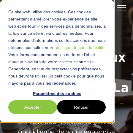
Ce site web utilise des cookies. Ces cookies
permettent d'améliorer votre expérience de site
web et de fournir des services plus personnalisés, à
la fois sur ce site et via d'autres médias. Pour
obtenir plus d'informations sur les cookies que nous
utilisons, consultez notre
politique de confidentialité.
Le Blog dédié aux
Vos informations personnelles ne feront l'objet
d'aucun suivi lors de votre visite sur notre site.
Cependant, en vue de respecter vos préférences,
Dirigeants et
nous devrons utiliser un petit cookie pour que nous
n'ayons pas à vous les redemander.
Entrepreneurs à La
Paramètres des cookies
Réunion
Accepter
Refuser
Conseils pour faciliter la gestion
quotidienne de votre entreprise